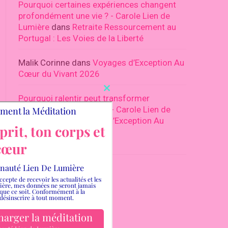
Pourquoi certaines expériences changent
profondément une vie ? - Carole Lien de
Lumière
dans
Retraite Ressourcement au
Portugal : Les Voies de la Liberté
Malik Corinne
dans
Voyages d’Exception Au
Cœur du Vivant 2026
Close
Pourquoi ralentir peut transformer
this
profondément notre vie - Carole Lien de
module
Lumière
dans
Voyages d’Exception Au
Cœur du Vivant 2026