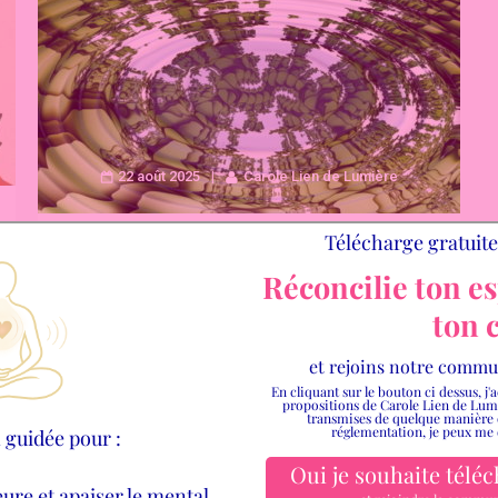
22 août 2025
Carole Lien de Lumière
PARTAGE
HARMONISER TON LIEU
DE VIE À TON FLOW :
POURQUOI ET COMMENT
?
As tu déjà imaginé que ton lieu de