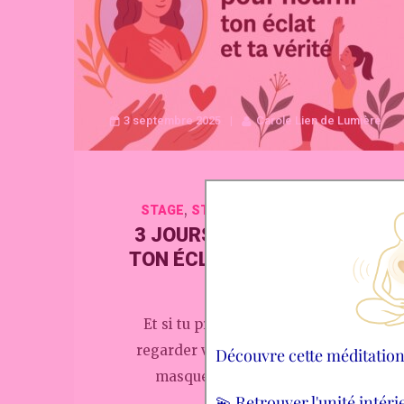
3 septembre 2025
Carole Lien de Lumière
,
STAGE
STAGES ET FORMATIONS
3 JOURS POUR NOURRIR
TON ÉCLAT ET TA VÉRITÉ
Et si tu prenais le temps de te
regarder vraiment ?Au-delà des
masques, des croyances …