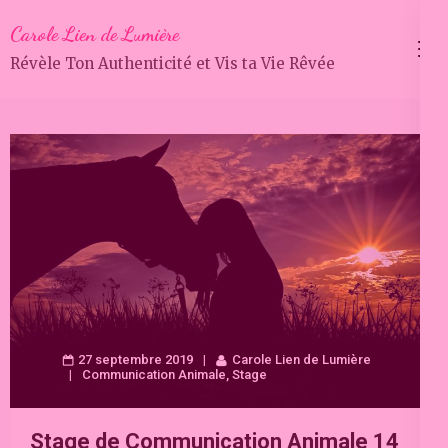
Aller
Carole Lien de Lumière
au
Révèle Ton Authenticité et Vis ta Vie Rêvée
contenu
(Pressez
Entrée)
27 septembre 2019
Carole Lien de Lumière
Communication Animale
,
Stage
Stage de Communication Animale 14