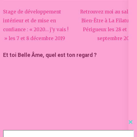
Navigation
Stage de développement
Retrouvez moi au salon
de
intérieur et de mise en
Bien-Être à La Filature
l’article
confiance : « 2020… j’y vais !
Périgueux les 28 et 29
» les 7 et 8 décembre 2019
septembre 2019
Et toi Belle Âme, quel est ton regard ?
Cl
thi