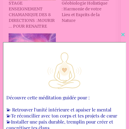
STAGE
Géobiologie Holistique
ENSEIGNEMENT
: Harmonie de votre
CHAMANIQUE DES 8
Lieu et Esprits de la
DIRECTIONS : MOURIR
Nature
… POUR RENAITRE
Cl
thi
mo
STAGE LA VOIX.E DU
CŒUR
Diffuse l'Amour
0
Partages
Navigation
Géobiologie Holistique :
Stage Mission d’Âme, Défis
de
Harmonie de votre Lieu et
de Vie