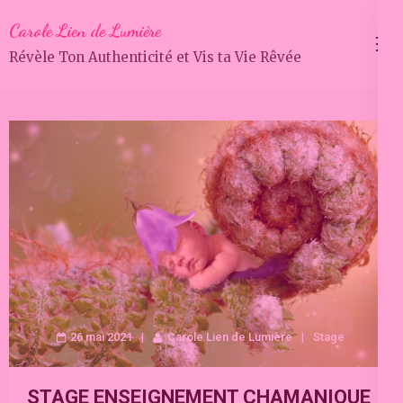
Aller
Carole Lien de Lumière
au
Révèle Ton Authenticité et Vis ta Vie Rêvée
contenu
(Pressez
Entrée)
26 mai 2021
Carole Lien de Lumière
Stage
STAGE ENSEIGNEMENT CHAMANIQUE