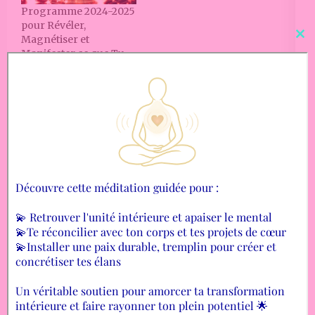
Programme 2024-2025
pour Révéler,
Magnétiser et
Cl
Manifester ce que Tu
thi
ES et Souhaites
mo
Diffuse l'Amour
0
Partages
Navigation
STAGE RECONNEXION,
Enseignement Chamanique
de
COMMUNICATION ET SOIN*
on line : La Voie.x du Chat
l’article
D’AMOUR AUX ANIMAUX
Et toi Belle Âme, quel est ton regard ?