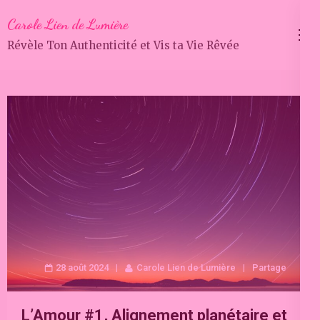
Aller
Carole Lien de Lumière
au
Révèle Ton Authenticité et Vis ta Vie Rêvée
contenu
(Pressez
Entrée)
28 août 2024
Carole Lien de Lumière
Partage
L’Amour #1, Alignement planétaire et