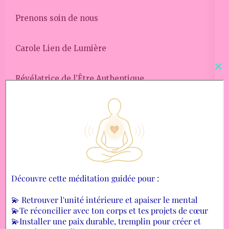
Prenons soin de nous
Carole Lien de Lumière
Cl
Révélatrice de l’Être Authentique
thi
mo
Amoureuse de la Vie
Je te suggère
L’Amour #2,
L’Amour #3 dernier