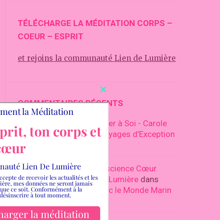
TÉLÉCHARGE LA MÉDITATION CORPS –
COEUR – ESPRIT
et rejoins la communauté Lien de Lumière
Close
COMMENTAIRES RÉCENTS
this
module
Partir pour se Reconnecter à Soi - Carole
Lien de Lumière
dans
Voyages d’Exception
Au Cœur du Vivant 2026
Retraite Immersion Conscience Cœur
Dauphin - Carole Lien de Lumière
dans
Retraite Communion avec le Monde Marin
et Chants Sacrés