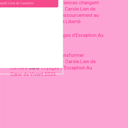
Pourquoi certaines expériences changent
profondément une vie ? - Carole Lien de
Lumière
dans
Retraite Ressourcement au
Portugal : Les Voies de la Liberté
Malik Corinne
dans
Voyages d’Exception Au
Cœur du Vivant 2026
Pourquoi ralentir peut transformer
profondément notre vie - Carole Lien de
Lumière
dans
Voyages d’Exception Au
Cœur du Vivant 2026