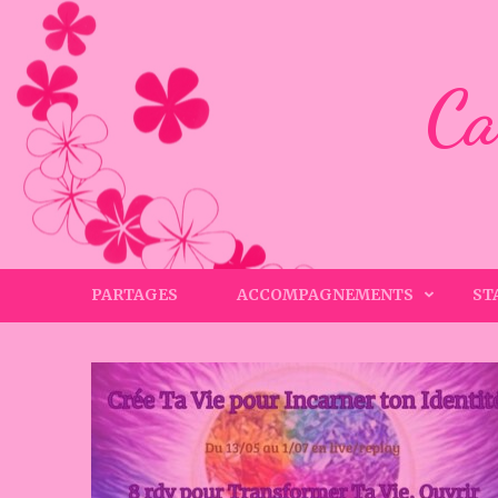
Aller
au
contenu
Ca
(Pressez
Entrée)
PARTAGES
ACCOMPAGNEMENTS
ST